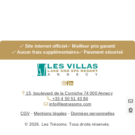
RÉSERVEZ VOTRE TABLE :
Site internet officiel
Meilleur prix garanti
Aucun frais supplémentaires
Paiement sécurisé
Accueil
Villa Comme un Jardin
15, boulevard de la Corniche 74 000 Annecy
Villa Comme un Voyage
+33 4 50 51 43 84
C
Services
info@lestresoms.com
V
À découvrir
CGV
-
Mentions légales
-
Données personnelles
Séminaires
© 2026. Les Trésoms. Tous droits réservés.
Galerie